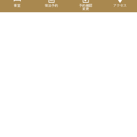
Language
客室
宿泊予約
予約確認
アクセス
変更
Group
Hotel
yoyaku@hotel-suncrest.com