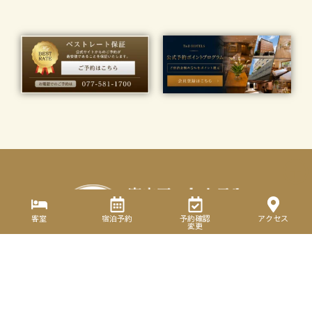
客室
宿泊予約
予約確認
アクセス
〒524-0012
変更
滋賀県守山市播磨田町50-1
Tel. 077-581-1700
Fax. 077-581-1711
info@moriyama-art.jp