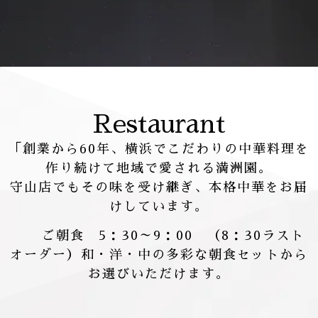
Restaurant
「創業から
60
年、
横浜でこだわりの中華料理を
作り続けて地域で愛される満洲園。
守山店でもその味を受け継ぎ、本格中華をお届
けしています。
ご朝食
5
：
30
～
9
：
00
（
8
：
30
ラスト
オーダー）和・洋・
中の多彩な朝食セットから
お選びいただけます。